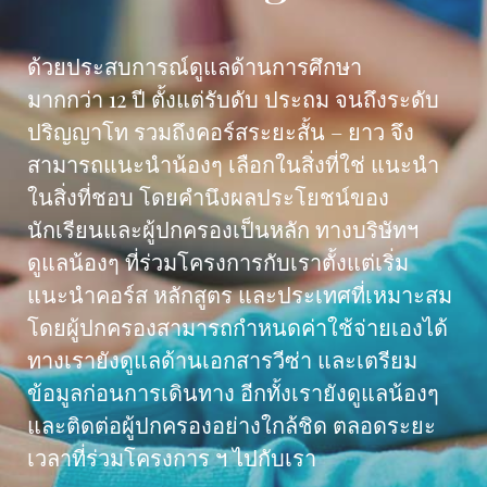
ด้วยประสบการณ์ดูแลด้านการศึกษา
มากกว่า
12
ปี ตั้งแต่รับดับ ประถม จนถึงระดับ
ปริญญาโท รวมถึงคอร์สระยะสั้น
–
ยาว จึง
สามารถแนะนำน้องๆ เลือกในสิ่งที่ใช่ แนะนำ
ในสิ่งที่ชอบ โดยคำนึงผลประโยชน์ของ
นักเรียนและผู้ปกครองเป็นหลัก ทางบริษัทฯ
ดูแลน้องๆ ที่ร่วมโครงการกับเราตั้งแต่เริ่ม
แนะนำคอร์ส หลักสูตร และประเทศที่เหมาะสม
โดยผู้ปกครองสามารถกำหนดค่าใช้จ่ายเองได้
ทางเรายังดูแลด้านเอกสารวีซ่า และเตรียม
ข้อมูลก่อนการเดินทาง อีกทั้งเรายังดูแลน้องๆ
และติดต่อผู้ปกครองอย่างใกล้ชิด ตลอดระยะ
เวลาที่ร่วมโครงการ ฯ ไปกับเรา